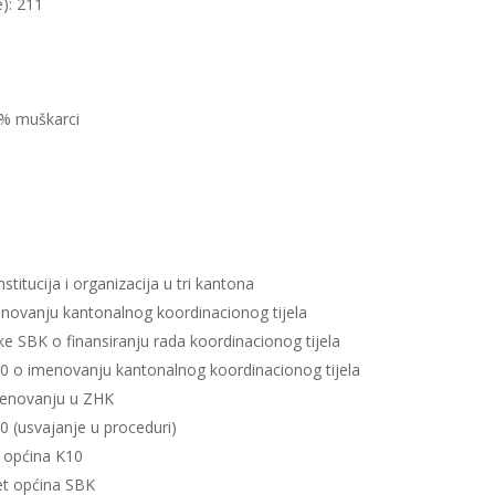
e): 211
0% muškarci
institucija i organizacija u tri kantona
novanju kantonalnog koordinacionog tijela
ike SBK o finansiranju rada koordinacionog tijela
0 o imenovanju kantonalnog koordinacionog tijela
menovanju u ZHK
10 (usvajanje u proceduri)
t općina K10
set općina SBK