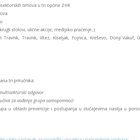
tisektorskih timova u tri općine ZHK
mova
ou
ugli stolovi, ulične akcije, medijsko praćenje..)
Travnik, Travnik, Vitez, Kiseljak, Fojnica, Kreševo, Donji Vakuf, G
na tri priručnika:
multisektorski odgovor
ručnik za vođenje grupa samopomnoći
tupa u oblasti prevencije i postupanja u slučajevima nasilja u porod
alni-radni-sastanak-za-provedbu-projekta-unaprjedenje-pristupa-