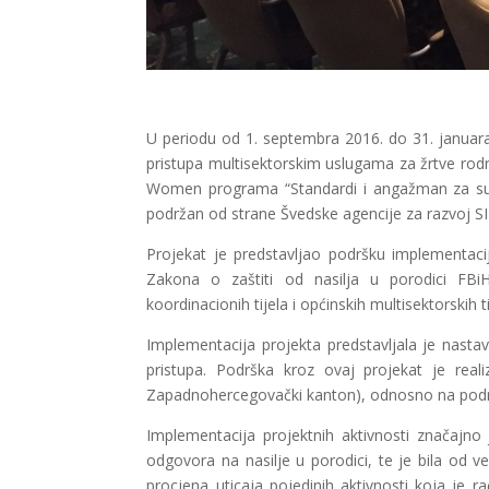
U periodu od 1. septembra 2016. do 31. januara
pristupa multisektorskim uslugama za žrtve ro
Women programa “Standardi i angažman za suzbij
podržan od strane Švedske agencije za razvoj S
Projekat je predstavljao podršku implementaciji
Zakona o zaštiti od nasilja u porodici FBiH
koordinacionih tijela i općinskih multisektorskih t
Implementacija projekta predstavljala je nasta
pristupa. Podrška kroz ovaj projekat je real
Zapadnohercegovački kanton), odnosno na podru
Implementacija projektnih aktivnosti značajno
odgovora na nasilje u porodici, te je bila od v
procjena uticaja pojedinih aktivnosti koja je 