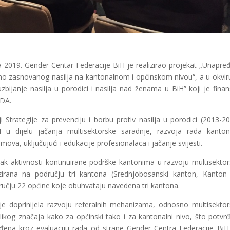
 2019. Gender Centar Federacije BiH je realizirao projekat „Unapre
dno zasnovanog nasilja na kantonalnom i općinskom nivou“, a u okvi
anje nasilja u porodici i nasilja nad ženama u BiH” koji je finans
IDA.
 Strategije za prevenciju i borbu protiv nasilja u porodici (2013-20
 u dijelu jačanja multisektorske saradnje, razvoja rada kanton
imova, uključujući i edukacije profesionalaca i jačanje svijesti.
vak aktivnosti kontinuirane podrške kantonima u razvoju multisekto
izirana na području tri kantona (Srednjobosanski kanton, Kanton
čju 22 općine koje obuhvataju navedena tri kantona.
 je doprinijela razvoju referalnih mehanizama, odnosno multisekto
elikog značaja kako za općinski tako i za kantonalni nivo, što potvrđ
rađena kroz evaluaciju rada od strane Gender Centra Federacije BiH