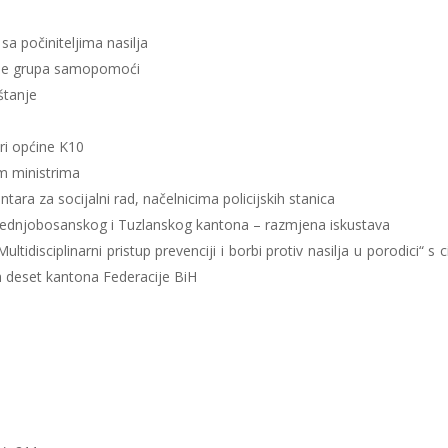
sa počiniteljima nasilja
enje grupa samopomoći
štanje
ri općine K10
im ministrima
tara za socijalni rad, načelnicima policijskih stanica
 Srednjobosanskog i Tuzlanskog kantona – razmjena iskustava
idisciplinarni pristup prevenciji i borbi protiv nasilja u porodici“ s c
ih deset kantona Federacije BiH