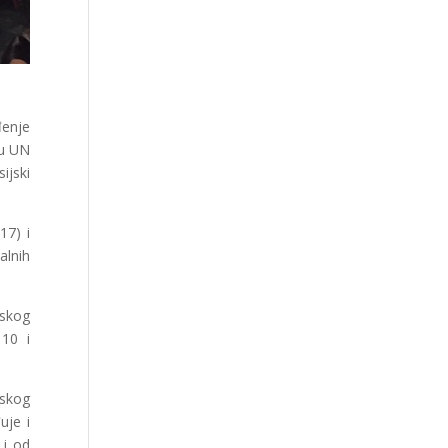
đenje
ru UN
ijski
17) i
alnih
rskog
 10 i
rskog
uje i
 i od