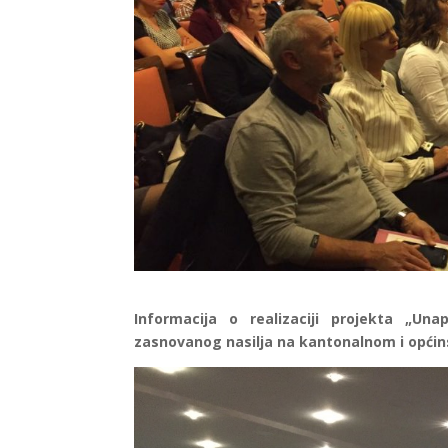
Informacija o realizaciji projekta „Un
zasnovanog nasilja na kantonalnom i općins