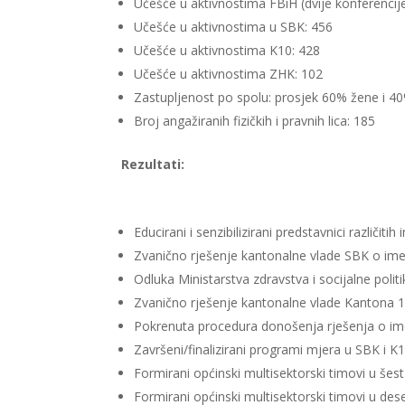
Učešće u aktivnostima FBiH (dvije konferencij
Učešće u aktivnostima u SBK: 456
Učešće u aktivnostima K10: 428
Učešće u aktivnostima ZHK: 102
Zastupljenost po spolu: prosjek 60% žene i 4
Broj angažiranih fizičkih i pravnih lica: 185
Rezultati:
Educirani i senzibilizirani predstavnici različitih 
Zvanično rješenje kantonalne vlade SBK o ime
Odluka Ministarstva zdravstva i socijalne polit
Zvanično rješenje kantonalne vlade Kantona 1
Pokrenuta procedura donošenja rješenja o i
Završeni/finalizirani programi mjera u SBK i K
Formirani općinski multisektorski timovi u šes
Formirani općinski multisektorski timovi u de