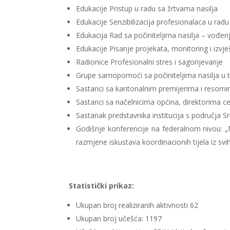
Edukacije Pristup u radu sa žrtvama nasilja
Edukacije Senzibilizacija profesionalaca u radu 
Edukacija Rad sa počiniteljima nasilja – vođ
Edukacije Pisanje projekata, monitoring i izvje
Radionice Profesionalni stres i sagorijevanje
Grupe samopomoći sa počiniteljima nasilja u t
Sastanci sa kantonalnim premijerima i resorn
Sastanci sa načelnicima općina, direktorima cen
Sastanak predstavnika institucija s područja
Godišnje konferencije na federalnom nivou: „Mult
razmjene iskustava koordinacionih tijela iz sv
Statistički prikaz:
Ukupan broj realiziranih aktivnosti 62
Ukupan broj učešća: 1197