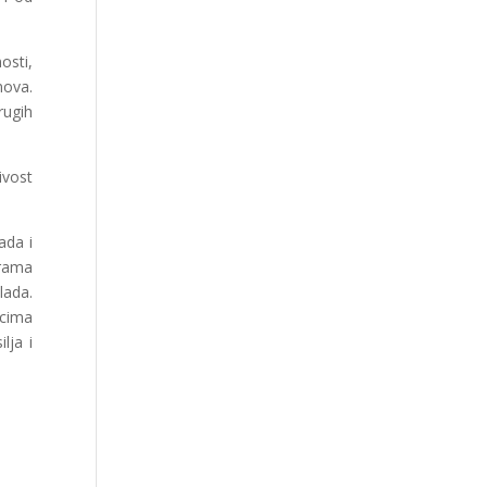
osti,
nova.
rugih
ivost
ada i
grama
lada.
icima
lja i