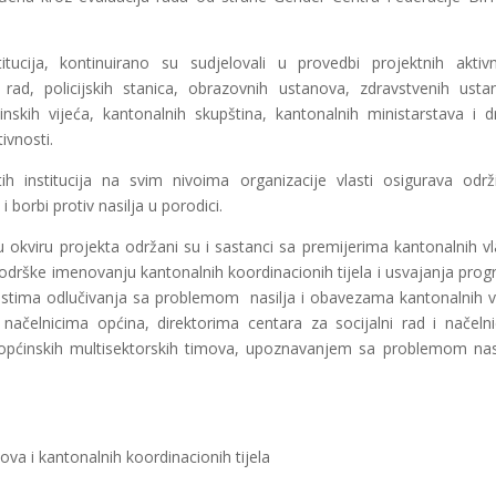
tucija, kontinuirano su sudjelovali u provedbi projektnih aktivn
 rad, policijskih stanica, obrazovnih ustanova, zdravstvenih usta
nskih vijeća, kantonalnih skupština, kantonalnih ministarstava i d
tivnosti.
itih institucija na svim nivoima organizacije vlasti osigurava održ
 borbi protiv nasilja u porodici.
u okviru projekta održani su i sastanci sa premijerima kantonalnih vl
odrške imenovanju kantonalnih koordinacionih tijela i usvajanja pro
stima odlučivanja sa problemom nasilja i obavezama kantonalnih v
ačelnicima općina, direktorima centara za socijalni rad i načeln
u općinskih multisektorskih timova, upoznavanjem sa problemom nasi
ova i kantonalnih koordinacionih tijela