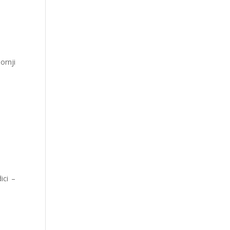
ornji
ici –