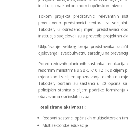
institucija na kantonalnom i općinskom nivou.
Tokom projekta predstavnici relevantnih insti
prvenstveno predstavnici centara za socijalni
Također, u određenoj mjeri, predstavnici opći
institucija sudjelovali su u provedbi projektnih ak
Uključivanje velikog broja predstavnika različ
djelovanja i sveobuhvatnu saradnju na prevenciji i
Pored redovnih planiranih sastanka i edukacija 
resornim ministrima u SBK, K10 i ZHK s ciljem p
mjera kao i s ciljem upoznavanja osoba na mje
Također, održani su sastanci u 20 općina sa n
policijskih stanica s ciljem podrške formiranj
obavezama općinskih nivoa.
Realizirane aktivnosti:
Redovni sastanci općinskih multisektorskih tim
Multisektorske edukacije