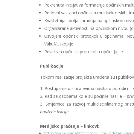
Pokrenuta inicijativa formiranja općinskih mul
Redovni sastanci općinskih multisektorskih ti
Kvalitetnija i bolja saradnja na općinskom niv
Organizirane aktivnosti na općinskom nivou (okr
Usvojeni općinski protokoli u općinama: Novi 
Vakuf/Uskoplje
Revidiran općinski protokol u općini Jajce
Publikacije:
Tokom realizacije projekta urađena su i publikova
Postupanje u slučajevima nasilja u porodici –
Rad sa osobama koje su počinile nasilje –
pri
Smjernice za razvoj multidisciplinarnog pris
naučene lekcije
Medijsko praćenje – linkovi:
http://www.vladahbz.com/u-livnu-odrzan-inicij