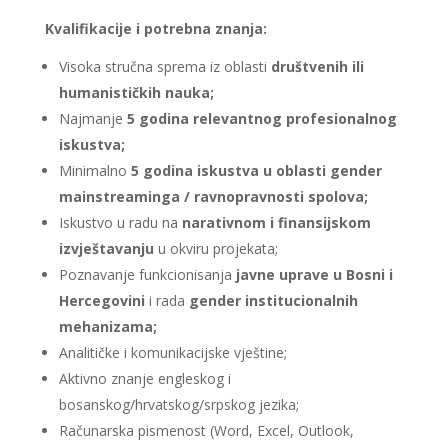
Kvalifikacije i potrebna znanja:
Visoka stručna sprema iz oblasti
društvenih ili
humanističkih nauka;
Najmanje
5 godina relevantnog profesionalnog
iskustva;
Minimalno
5 godina iskustva u oblasti gender
mainstreaminga / ravnopravnosti spolova;
Iskustvo u radu na
narativnom i finansijskom
izvještavanju
u okviru projekata;
Poznavanje funkcionisanja
javne uprave u Bosni i
Hercegovini
i rada
gender institucionalnih
mehanizama;
Analitičke i komunikacijske vještine;
Aktivno znanje engleskog i
bosanskog/hrvatskog/srpskog jezika;
Računarska pismenost (Word, Excel, Outlook,