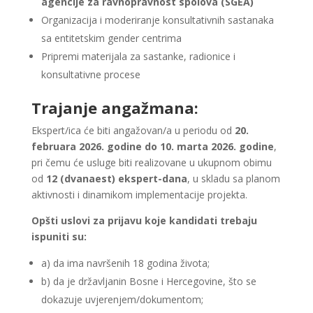
agencije za ravnopravnost spolova (SGEA)
Organizacija i moderiranje konsultativnih sastanaka
sa entitetskim gender centrima
Pripremi materijala za sastanke, radionice i
konsultativne procese
Trajanje angažmana:
Ekspert/ica će biti angažovan/a u periodu od
20.
februara 2026. godine do 10. marta 2026. godine
,
pri čemu će usluge biti realizovane u ukupnom obimu
od
12 (dvanaest) ekspert-dana
, u skladu sa planom
aktivnosti i dinamikom implementacije projekta.
Opšti uslovi za prijavu koje kandidati trebaju
ispuniti su:
a) da ima navršenih 18 godina života;
b) da je državljanin Bosne i Hercegovine, što se
dokazuje uvjerenjem/dokumentom;