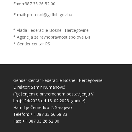
Fax: +387 33 26 52 00
E-mail: protokol@gcfbih.gov.ba
* Vlada Federacije Bosne i Hercegovine
* Agencija za ravnopravnost spolova BiH
* Gender centar RS
Gender Centar Federacije Bosne i Hercegovine
Direktor: Samir Numanović
(Rješenjem o privremenom postavljenju V.
broj:124/2025 od 13. 02.2025. godine)
Hamdije Čemerlića 2, Sarajevo
Telefon: ++ 387 33 66 58 83
Fax: ++ 387 33 26 52 00