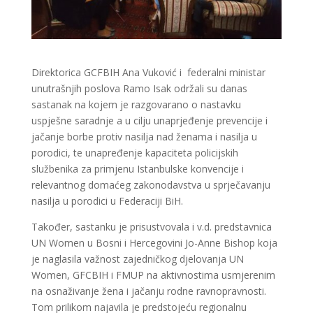
Direktorica GCFBIH Ana Vuković i federalni ministar
unutrašnjih poslova Ramo Isak održali su danas
sastanak na kojem je razgovarano o nastavku
uspješne saradnje a u cilju unaprjeđenje prevencije i
jačanje borbe protiv nasilja nad ženama i nasilja u
porodici, te unapređenje kapaciteta policijskih
službenika za primjenu Istanbulske konvencije i
relevantnog domaćeg zakonodavstva u sprječavanju
nasilja u porodici u Federaciji BiH.
Također, sastanku je prisustvovala i v.d. predstavnica
UN Women u Bosni i Hercegovini Jo-Anne Bishop koja
je naglasila važnost zajedničkog djelovanja UN
Women, GFCBIH i FMUP na aktivnostima usmjerenim
na osnaživanje žena i jačanju rodne ravnopravnosti.
Tom prilikom najavila je predstojeću regionalnu