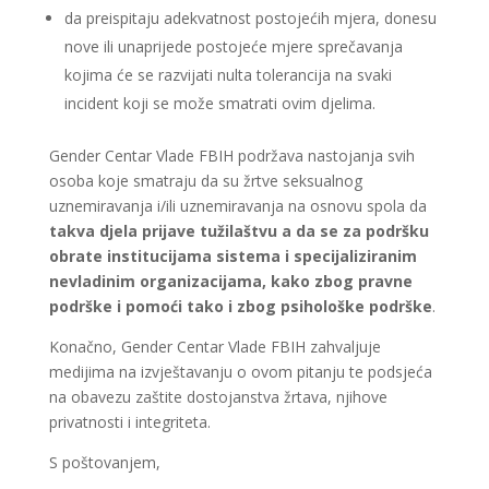
da preispitaju adekvatnost postojećih mjera, donesu
nove ili unaprijede postojeće mjere sprečavanja
kojima će se razvijati nulta tolerancija na svaki
incident koji se može smatrati ovim djelima.
Gender Centar Vlade FBIH podržava nastojanja svih
osoba koje smatraju da su žrtve seksualnog
uznemiravanja i/ili uznemiravanja na osnovu spola da
takva djela prijave tužilaštvu a da se za podršku
obrate institucijama sistema i specijaliziranim
nevladinim organizacijama, kako zbog pravne
podrške i pomoći tako i zbog psihološke podrške
.
Konačno, Gender Centar Vlade FBIH zahvaljuje
medijima na izvještavanju o ovom pitanju te podsjeća
na obavezu zaštite dostojanstva žrtava, njihove
privatnosti i integriteta.
S poštovanjem,