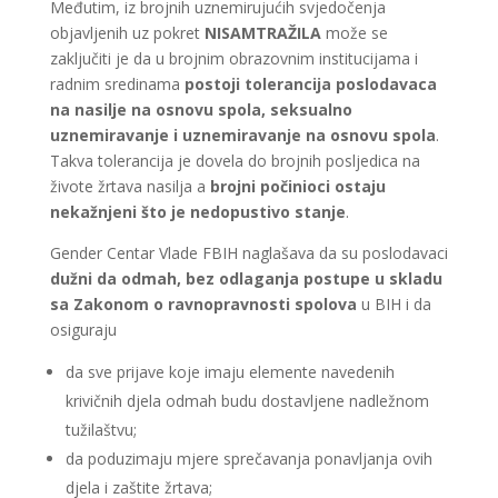
Međutim, iz brojnih uznemirujućih svjedočenja
objavljenih uz pokret
NISAMTRAŽILA
može se
zaključiti je da u brojnim obrazovnim institucijama i
radnim sredinama
postoji tolerancija poslodavaca
na nasilje na osnovu spola, seksualno
uznemiravanje i uznemiravanje na osnovu spola
.
Takva tolerancija je dovela do brojnih posljedica na
živote žrtava nasilja a
brojni počinioci ostaju
nekažnjeni što je nedopustivo stanje
.
Gender Centar Vlade FBIH naglašava da su poslodavaci
dužni da odmah, bez odlaganja postupe u skladu
sa Zakonom o ravnopravnosti spolova
u BIH i da
osiguraju
da sve prijave koje imaju elemente navedenih
krivičnih djela odmah budu dostavljene nadležnom
tužilaštvu;
da poduzimaju mjere sprečavanja ponavljanja ovih
djela i zaštite žrtava;