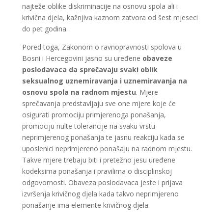
najteže oblike diskriminacije na osnovu spola ali i
krivična djela, kažnjiva kaznom zatvora od šest mjeseci
do pet godina.
Pored toga, Zakonom o ravnopravnosti spolova u
Bosni i Hercegovini jasno su uređene
obaveze
poslodavaca da sprečavaju svaki oblik
seksualnog uznemiravanja i uznemiravanja na
osnovu spola na radnom mjestu
. Mjere
sprečavanja predstavljaju sve one mjere koje će
osigurati promociju primjerenoga ponašanja,
promociju nulte tolerancije na svaku vrstu
neprimjerenog ponašanja te jasnu reakciju kada se
uposlenici neprimjereno ponašaju na radnom mjestu.
Takve mjere trebaju biti i pretežno jesu uređene
kodeksima ponašanja i pravilima o disciplinskoj
odgovornosti. Obaveza poslodavaca jeste i prijava
izvršenja krivičnog djela kada takvo neprimjereno
ponašanje ima elemente krivičnog djela.