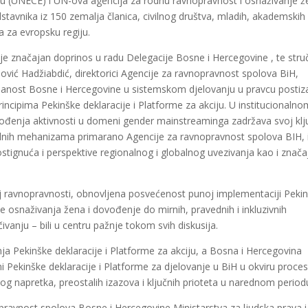
u (UNECE) i UN-ova agencija za rodnu ravnopravnost i osnaživanje ž
avnika iz 150 zemalja članica, civilnog društva, mladih, akademskih
 za evropsku regiju.
je značajan doprinos u radu Delegacije Bosne i Hercegovine , te stru
pović Hadžiabdić, direktorici Agencije za ravnopravnost spolova BiH,
danost Bosne i Hercegovine u sistemskom djelovanju u pravcu postiz
incipima Pekinške deklaracije i Platforme za akciju. U institucionalno
vođenja aktivnosti u domeni gender mainstreaminga zadržava svoj klj
nalnih mehanizama primarano Agencije za ravnopravnost spolova BIH, 
ostignuća i perspektive regionalnog i globalnog uvezivanja kao i znača
j ravnopravnosti, obnovljena posvećenost punoj implementaciji Peki
je osnaživanja žena i dovođenje do mirnih, pravednih i inkluzivnih
vanju – bili u centru pažnje tokom svih diskusija.
nja Pekinške deklaracije i Platforme za akciju, a Bosna i Hercegovina
ni Pekinške deklaracije i Platforme za djelovanje u BiH u okviru proce
g napretka, preostalih izazova i ključnih prioteta u narednom period
nopravnost spolova Bosne i Hercegovine Ministarstva za ljudska prava i