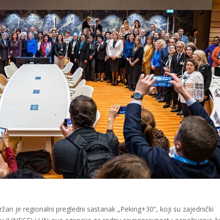
ržan je regionalni pregledni sastanak „Peking+30“, koji su zajednički