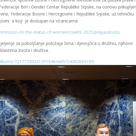
Federacije BiH i Gender Centar Republike Srpske, na osnovu prikuplje
ovine, Federacije Bosne i Hercegovine i Republike Srpske, uz tehničku
vini a koji je dostupan na stranicama:
mission-on-the-status-of-women/csw69-2025/preparations;
eljenje za poboljšanje položaja žena i djevojčica u društvu, njihovo
lastima života i društva.
/albums/72177720321391948/with/54082693199;