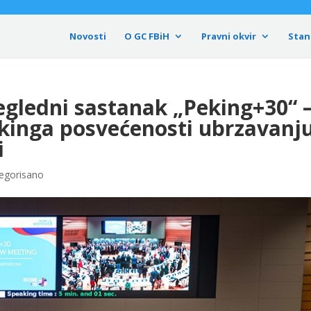
Novosti
O GC FBiH
Pravni okvir
Stan
egledni sastanak „Peking+30“ 
ekinga posvećenosti ubrzavanj
i
egorisano