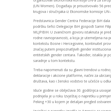
organizovali Ekonomska komisija UN-a za Evrop
(UN Women). Događaju je prisustvovalo 56 predst
krugova i stručnjaka iz Ekonomske komisije UN-a
Predstavnica Gender Centra Federacije BiH dala 
podršku šefici Delegacije BiH gospođi Samri Fili
MLJPIBIH. U zvaničnom govoru istaknuta je pre
rodne ravnopravnosti, a koja je utemeljena na pr
kontekstu Bosne i Hercegovine, kontinuitet pro
značaj putem prepoznatljivih gender institucio
entitetskih gender centara. Također, istakla je p
saradnje u tom kontekstu.
Treba napomenuti da su glavni trendovi u rodno
deklaracije i akcione platforme, načini za ubrzan
društava, kao i žensko vodstvo te učešće u odluči
Iduće godine se obilježava 30. godišnjica usvaja
podnijela je u roku Izvještaj o napretku u primje
Peking +30 u kojem je detaljan pregled ostvareno
Izvještaj o napretku izradila je Agencija za rav