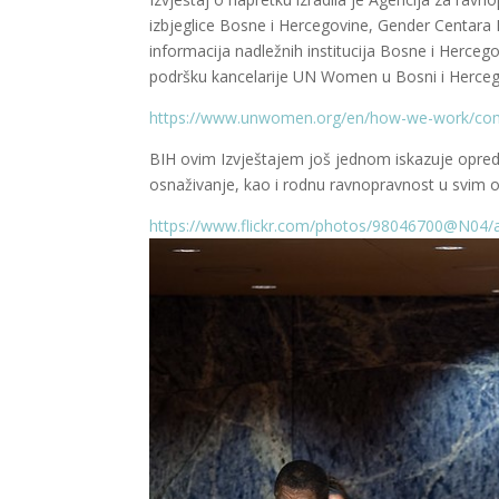
izbjeglice Bosne i Hercegovine, Gender Centara 
informacija nadležnih institucija Bosne i Herceg
podršku kancelarije UN Women u Bosni i Hercego
https://www.unwomen.org/en/how-we-work/com
BIH ovim Izvještajem još jednom iskazuje opredj
osnaživanje, kao i rodnu ravnopravnost u svim ob
https://www.flickr.com/photos/98046700@N04