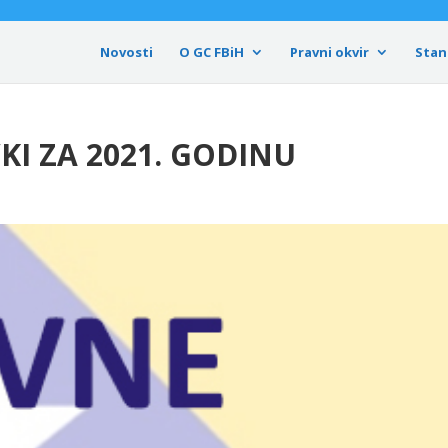
Novosti
O GC FBiH
Pravni okvir
Stan
KI ZA 2021. GODINU