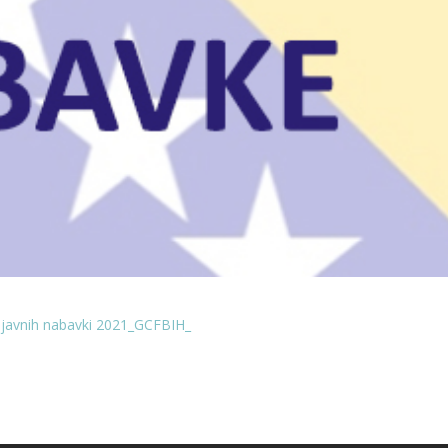
 javnih nabavki 2021_GCFBIH_