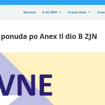
Novosti
O GC FBiH
Pravni okvir
Stan
 ponuda po Anex II dio B ZJN