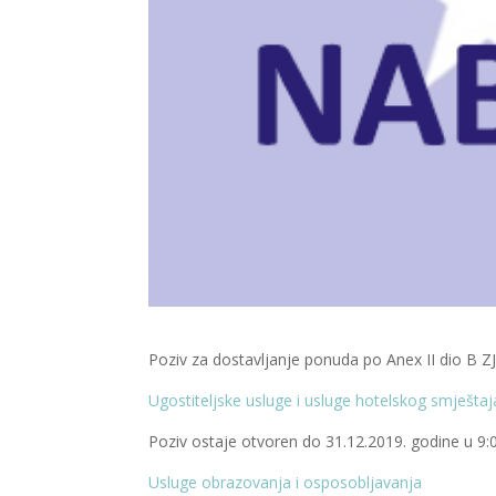
Poziv za dostavljanje ponuda po Anex II dio B Z
Ugostiteljske usluge i usluge hotelskog smještaj
Poziv ostaje otvoren do 31.12.2019. godine u 9:
Usluge obrazovanja i osposobljavanja