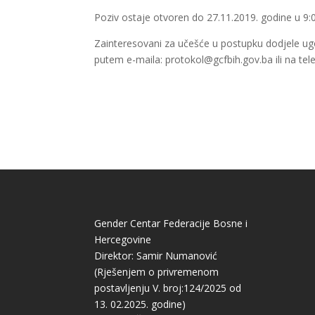
Poziv ostaje otvoren do 27.11.2019. godine u 9:
Zainteresovani za učešće u postupku dodjele ugo
putem e-maila: protokol@gcfbih.gov.ba ili na tel
Gender Centar Federacije Bosne i
Hercegovine
Direktor: Samir Numanović
(Rješenjem o privremenom
postavljenju V. broj:124/2025 od
13. 02.2025. godine)