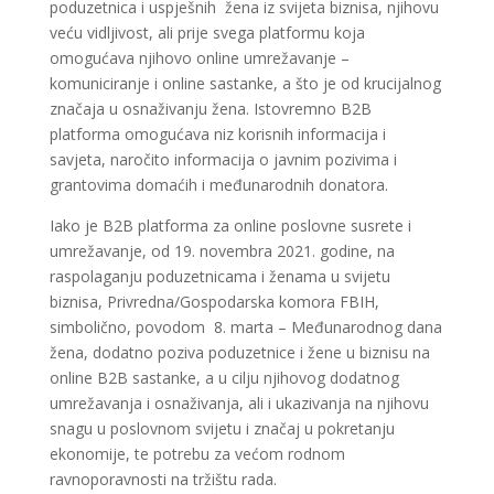
poduzetnica i uspješnih žena iz svijeta biznisa, njihovu
veću vidljivost, ali prije svega platformu koja
omogućava njihovo online umrežavanje –
komuniciranje i online sastanke, a što je od krucijalnog
značaja u osnaživanju žena. Istovremno B2B
platforma omogućava niz korisnih informacija i
savjeta, naročito informacija o javnim pozivima i
grantovima domaćih i međunarodnih donatora.
Iako je B2B platforma za online poslovne susrete i
umrežavanje, od 19. novembra 2021. godine, na
raspolaganju poduzetnicama i ženama u svijetu
biznisa, Privredna/Gospodarska komora FBIH,
simbolično, povodom 8. marta – Međunarodnog dana
žena, dodatno poziva poduzetnice i žene u biznisu na
online B2B sastanke, a u cilju njihovog dodatnog
umrežavanja i osnaživanja, ali i ukazivanja na njihovu
snagu u poslovnom svijetu i značaj u pokretanju
ekonomije, te potrebu za većom rodnom
ravnoporavnosti na tržištu rada.