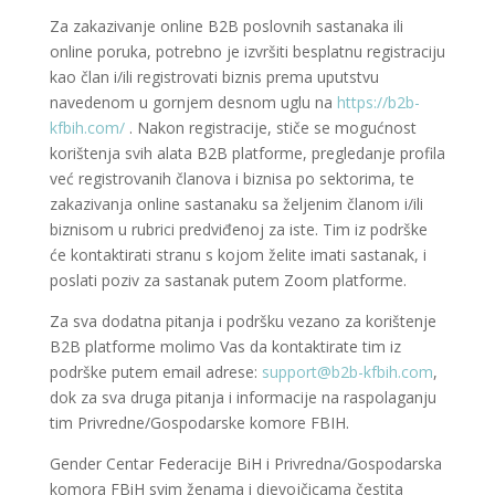
Za zakazivanje online B2B poslovnih sastanaka ili
online poruka, potrebno je izvršiti besplatnu registraciju
kao član i/ili registrovati biznis prema uputstvu
navedenom u gornjem desnom uglu na
https://b2b-
kfbih.com/
. Nakon registracije, stiče se mogućnost
korištenja svih alata B2B platforme, pregledanje profila
već registrovanih članova i biznisa po sektorima, te
zakazivanja online sastanaku sa željenim članom i/ili
biznisom u rubrici predviđenoj za iste. Tim iz podrške
će kontaktirati stranu s kojom želite imati sastanak, i
poslati poziv za sastanak putem Zoom platforme.
Za sva dodatna pitanja i podršku vezano za korištenje
B2B platforme molimo Vas da kontaktirate tim iz
podrške putem email adrese:
support@b2b-kfbih.com
,
dok za sva druga pitanja i informacije na raspolaganju
tim Privredne/Gospodarske komore FBIH.
Gender Centar Federacije BiH i Privredna/Gospodarska
komora FBiH svim ženama i djevojčicama čestita