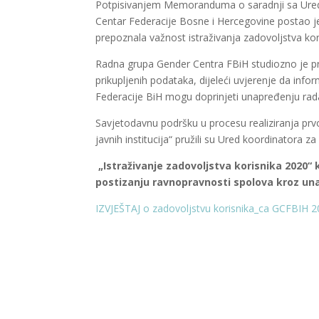
Potpisivanjem Memoranduma o saradnji sa Uredo
Centar Federacije Bosne i Hercegovine postao je 
prepoznala važnost istraživanja zadovoljstva kor
Radna grupa Gender Centra FBiH studiozno je prist
prikupljenih podataka, dijeleći uvjerenje da inf
Federacije BiH mogu doprinjeti unapređenju rada 
Savjetodavnu podršku u procesu realiziranja prvo
javnih institucija“ pružili su Ured koordinator
„Istraživanje zadovoljstva korisnika 2020“
postizanju ravnopravnosti spolova kroz una
IZVJEŠTAJ o zadovoljstvu korisnika_ca GCFBIH 2