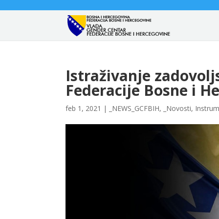
Istraživanje zadovol
Federacije Bosne i H
feb 1, 2021
|
_NEWS_GCFBIH
,
_Novosti
,
Instrum