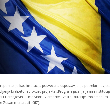
epoznat je kao institucija posvećena uspostavljanju potrebnih uvjet
janja kvalitetom u okviru projekta „Program jačanja javnih institucija
i i Hercegovini u ime vlada Njemačke i Velike Britanije implementira
ale Zusammenarbeit (GIZ).