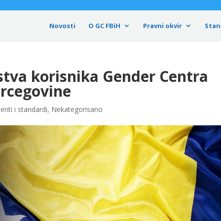
Novosti
O GC FBiH
Pravni okvir
Stan
jstva korisnika Gender Centra
ercegovine
enti i standardi
,
Nekategorisano