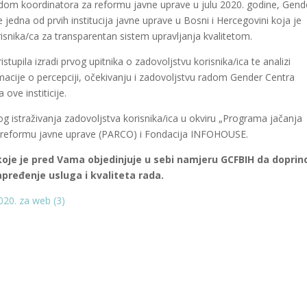
m koordinatora za reformu javne uprave u julu 2020. godine, Gend
jedna od prvih institucija javne uprave u Bosni i Hercegovini koja je
isnika/ca za transparentan sistem upravljanja kvalitetom.
upila izradi prvog upitnika o zadovoljstvu korisnika/ica te analizi
ormacije o percepciji, očekivanju i zadovoljstvu radom Gender Centra
ove institicije.
g istraživanja zadovoljstva korisnika/ica u okviru „Programa jačanja
a za reformu javne uprave (PARCO) i Fondacija INFOHOUSE.
 koje je pred Vama objedinjuje u sebi namjeru GCFBIH da doprin
pređenje usluga i kvaliteta rada.
020. za web (3)