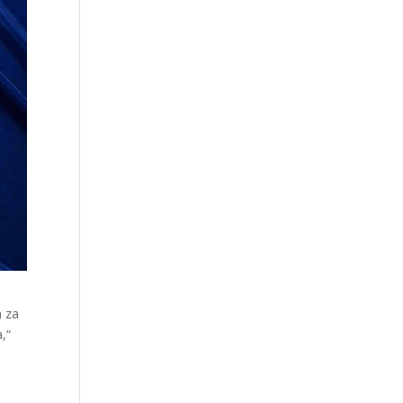
a za
,“