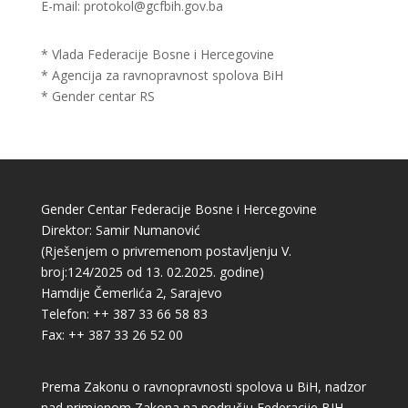
E-mail: protokol@gcfbih.gov.ba
* Vlada Federacije Bosne i Hercegovine
* Agencija za ravnopravnost spolova BiH
* Gender centar RS
Gender Centar Federacije Bosne i Hercegovine
Direktor: Samir Numanović
(Rješenjem o privremenom postavljenju V.
broj:124/2025 od 13. 02.2025. godine)
Hamdije Čemerlića 2, Sarajevo
Telefon: ++ 387 33 66 58 83
Fax: ++ 387 33 26 52 00
Prema Zakonu o ravnopravnosti spolova u BiH, nadzor
nad primjenom Zakona na području Federacije BIH