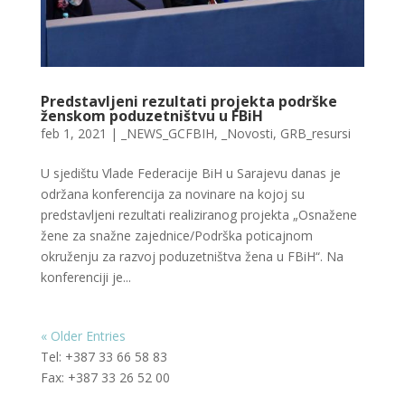
Predstavljeni rezultati projekta podrške
ženskom poduzetništvu u FBiH
feb 1, 2021
|
_NEWS_GCFBIH
,
_Novosti
,
GRB_resursi
U sjedištu Vlade Federacije BiH u Sarajevu danas je
održana konferencija za novinare na kojoj su
predstavljeni rezultati realiziranog projekta „Osnažene
žene za snažne zajednice/Podrška poticajnom
okruženju za razvoj poduzetništva žena u FBiH“. Na
konferenciji je...
« Older Entries
Tel: +387 33 66 58 83
Fax: +387 33 26 52 00