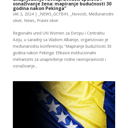
osnaživanje žena: mapiranje budućnosti 30
godina nakon Pekinga”
okt 2, 2024
|
_NEWS_GCFBIH
,
_Novosti
,
Međunarodni
okvir
,
News
,
Pravni okvir
Regionalni ured UN Women za Evropu i Centralnu
Aziju, u saradnji sa Vladom Albanije, organizovao je
međunarodnu konferenciju “Mapiranje budućnosti 30
godina nakon Pekinga: Efikasni institucionalni
mehanizmi za unapređenje rodne ravnopravnosti i
osnaživanje...