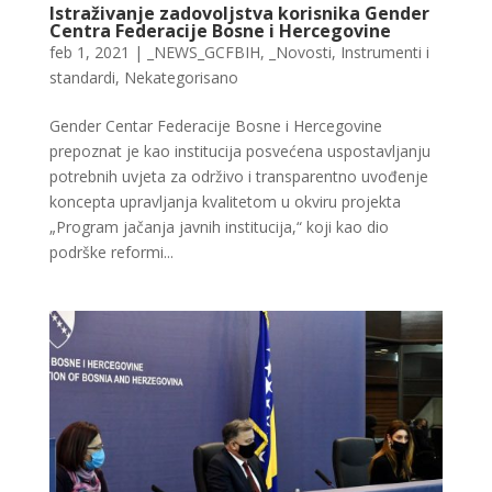
Istraživanje zadovoljstva korisnika Gender
Centra Federacije Bosne i Hercegovine
feb 1, 2021
|
_NEWS_GCFBIH
,
_Novosti
,
Instrumenti i
standardi
,
Nekategorisano
Gender Centar Federacije Bosne i Hercegovine
prepoznat je kao institucija posvećena uspostavljanju
potrebnih uvjeta za održivo i transparentno uvođenje
koncepta upravljanja kvalitetom u okviru projekta
„Program jačanja javnih institucija,“ koji kao dio
podrške reformi...