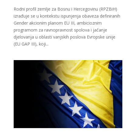
Rodni profil zemlje za Bosnu i Hercegovinu (RPZBiH)
izrađuje se u kontekstu ispunjenja obaveza definiranih
Gender akcionim planom EU III, ambicioznim
programom za ravnopravnost spolova i jačanje
djelovanja u oblasti vanjskih poslova Evropske unije
(EU GAP III), koji...