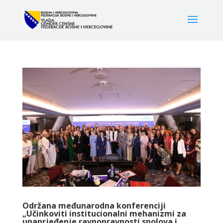
Održana međunarodna konferenciji
„Učinkoviti institucionalni mehanizmi za
unaprjeđenje ravnopravnosti spolova i