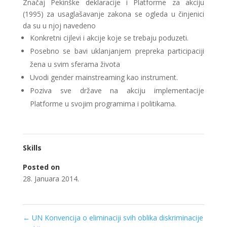
Značaj Pekinške deklaracije i Platforme za akciju
(1995) za usaglašavanje zakona se ogleda u činjenici
da su u njoj navedeno
Konkretni cijlevi i akcije koje se trebaju poduzeti.
Posebno se bavi uklanjanjem prepreka participaciji
žena u svim sferama života
Uvodi gender mainstreaming kao instrument.
Poziva sve države na akciju implementacije
Platforme u svojim programima i politikama.
Skills
Posted on
28. Januara 2014.
←
UN Konvencija o eliminaciji svih oblika diskriminacije