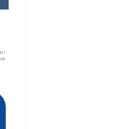
u i
vir