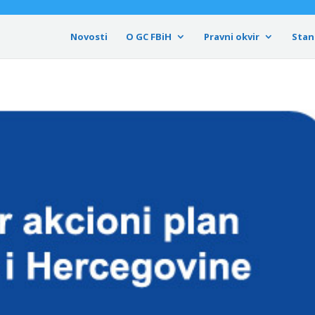
Novosti
O GC FBiH
Pravni okvir
Stan