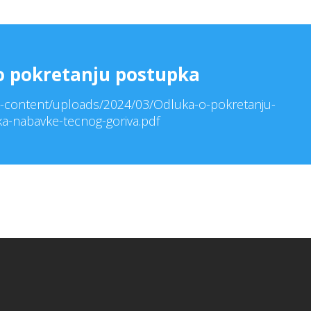
 pokretanju postupka
wp-content/uploads/2024/03/Odluka-o-pokretanju-
a-nabavke-tecnog-goriva.pdf