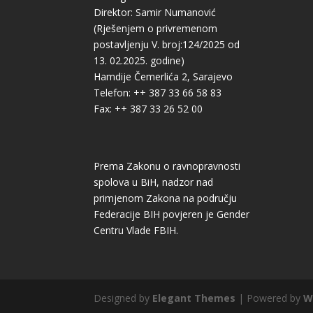
Direktor: Samir Numanović
(Rješenjem o privremenom
postavljenju V. broj:124/2025 od
13. 02.2025. godine)
Hamdije Čemerlića 2, Sarajevo
Telefon: ++ 387 33 66 58 83
Fax: ++ 387 33 26 52 00
Prema Zakonu o ravnopravnosti
spolova u BiH, nadzor nad
primjenom Zakona na području
Federacije BIH povjeren je Gender
Centru Vlade FBIH.
Designed by
Elegant Themes
| Powered by
W