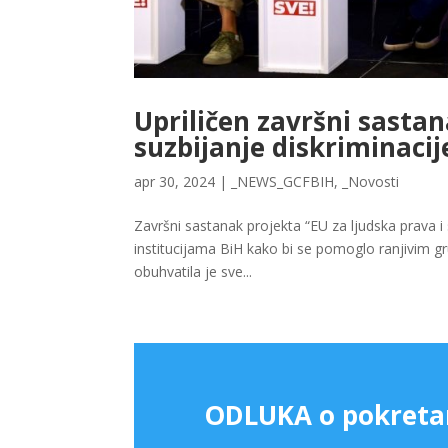
Upriličen završni sastan
suzbijanje diskriminacij
apr 30, 2024
|
_NEWS_GCFBIH
,
_Novosti
Završni sastanak projekta “EU za ljudska prava i 
institucijama BiH kako bi se pomoglo ranjivim gr
obuhvatila je sve...
ODLUKA o pokreta