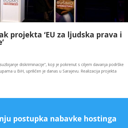
ak projekta ‘EU za ljudska prava i
e’
suzbijanje diskriminacije”, koji je pokrenut s ciljem davanja podrške
upama u BiH, upriličen je danas u Sarajevu. Realizacija projekta
nju postupka nabavke hostinga