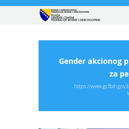
Gender akcionog p
za pe
https://www.gcfbih.gov