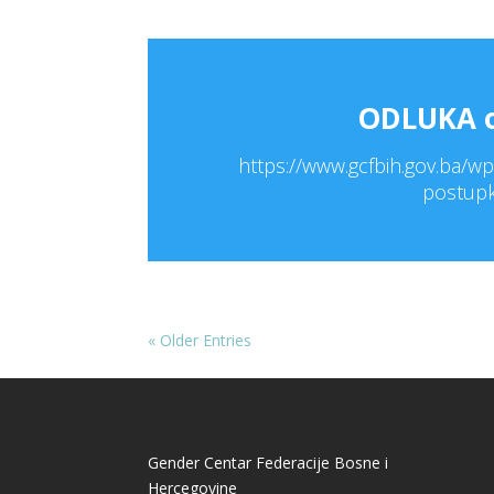
ODLUKA o
https://www.gcfbih.gov.ba/
postupk
« Older Entries
Gender Centar Federacije Bosne i
Hercegovine