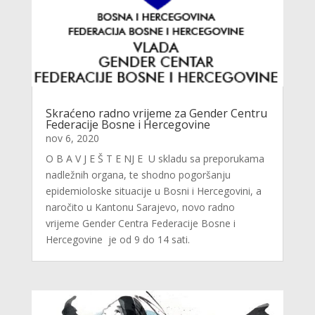
Skraćeno radno vrijeme za Gender Centru
Federacije Bosne i Hercegovine
nov 6, 2020
O B A V J E Š T E NJ E U skladu sa preporukama
nadležnih organa, te shodno pogoršanju
epidemioloske situacije u Bosni i Hercegovini, a
naročito u Kantonu Sarajevo, novo radno
vrijeme Gender Centra Federacije Bosne i
Hercegovine je od 9 do 14 sati.