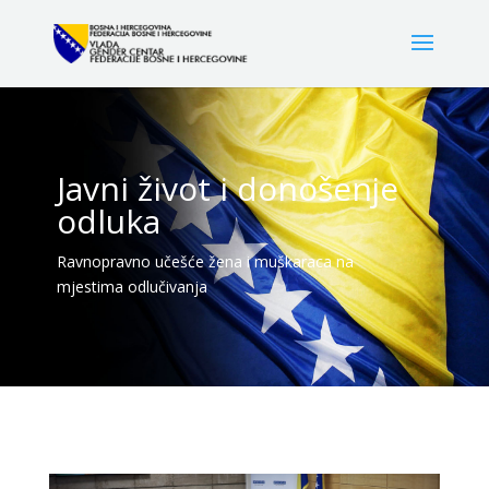
Javni život i donošenje
odluka
Ravnopravno učešće žena i muškaraca na
mjestima odlučivanja