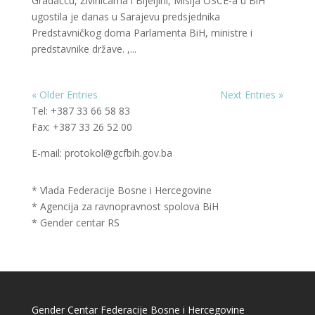
Gradačcu, Živinicama i Bijeljini, Misija OSCE-a u BiH
ugostila je danas u Sarajevu predsjednika
Predstavničkog doma Parlamenta BiH, ministre i
predstavnike države. ,...
« Older Entries
Next Entries »
Tel: +387 33 66 58 83
Fax: +387 33 26 52 00
E-mail: protokol@gcfbih.gov.ba
* Vlada Federacije Bosne i Hercegovine
* Agencija za ravnopravnost spolova BiH
* Gender centar RS
Gender Centar Federacije Bosne i Hercegovine